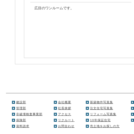
広目のワンルームです。
建設部
会社概要
新築物件写真集
管理部
社長挨拶
注文住宅写真集
非破壊検査事業部
アクセス
リフォーム写真集
保険部
リクルート
10年保証住宅
資料請求
お問合わせ
売土地をお探しの方