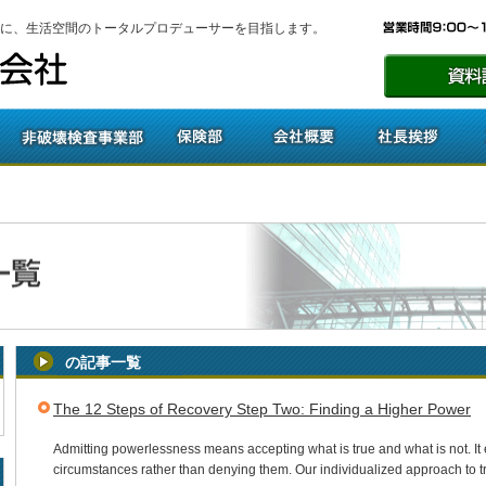
に、生活空間のトータルプロデューサーを目指します。
の記事一覧
The 12 Steps of Recovery Step Two: Finding a Higher Power
Admitting powerlessness means accepting what is true and what is not. I
circumstances rather than denying them. Our individualized approach to tr